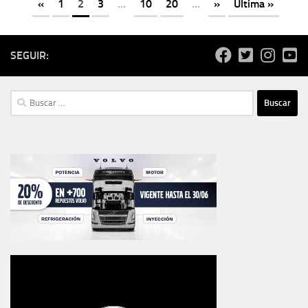
«
1
2
3
...
10
20
...
»
Última »
SEGUIR:
Buscar: