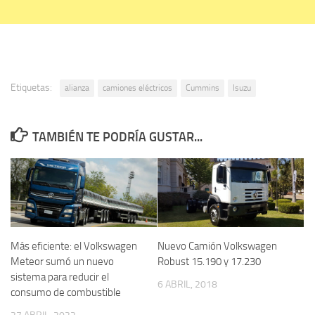
Etiquetas:
alianza
camiones eléctricos
Cummins
Isuzu
TAMBIÉN TE PODRÍA GUSTAR...
Más eficiente: el Volkswagen
Nuevo Camión Volkswagen
Meteor sumó un nuevo
Robust 15.190 y 17.230
sistema para reducir el
6 ABRIL, 2018
consumo de combustible