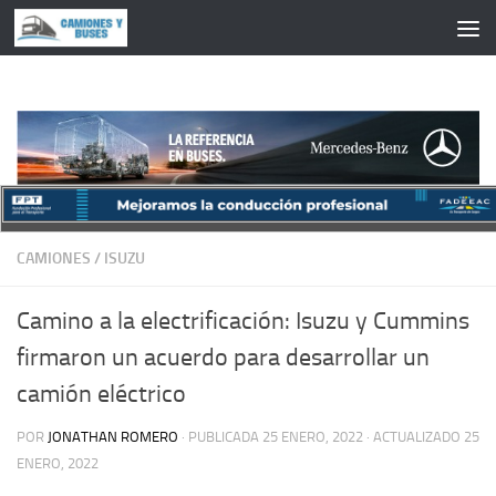
Saltar al contenido
CAMIONES
/
ISUZU
Camino a la electrificación: Isuzu y Cummins
firmaron un acuerdo para desarrollar un
camión eléctrico
POR
JONATHAN ROMERO
· PUBLICADA
25 ENERO, 2022
· ACTUALIZADO
25
ENERO, 2022