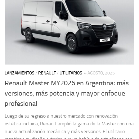
LANZAMIENTOS
/
RENAULT
/
UTILITARIOS
4 AGOSTO, 2025
Renault Master MY2026 en Argentina: más
versiones, más potencia y mayor enfoque
profesional
Luego de su regreso a nuestro mercado con renovación
estética incluida, Renault amplió la gama de la Master con una
nueva actualización mecánica y más versiones. El utilitario