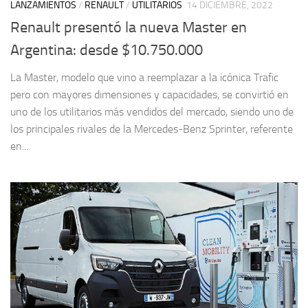
LANZAMIENTOS
/
RENAULT
/
UTILITARIOS
14 DICIEMBRE, 2022
Renault presentó la nueva Master en
Argentina: desde $10.750.000
La Master, modelo que vino a reemplazar a la icónica Trafic
pero con mayores dimensiones y capacidades, se convirtió en
uno de los utilitarios más vendidos del mercado, siendo uno de
los principales rivales de la Mercedes-Benz Sprinter, referente
en...