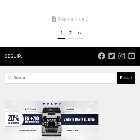
Página 1 de 2
1
2
»
SEGUIR:
Buscar: