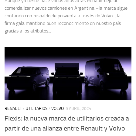
Aunque ya desde hace varios años atrás Renault dejó de
comercializar nuevos camiones en Argentina –la marca sigue
contando con respaldo de posventa a través de Volvo-, la
firma gala mantiene buen reconocimiento en nuestro país
gracias a los atributos...
RENAULT
/
UTILITARIOS
/
VOLVO
5 ABRIL, 2024
Flexis: la nueva marca de utilitarios creada a
partir de una alianza entre Renault y Volvo