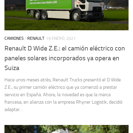
CAMIONES
/
RENAULT
19 ENERO, 2021
Renault D Wide Z.E.: el camión eléctrico con
paneles solares incorporados ya opera en
Suiza
Hace unos meses atrás, Renault Trucks presentó el D Wide
Z.E., su primer camión eléctrico que ya comenzó a prestar
servicio en España. Ahora, la novedad es que la marca
francesa, en alianza con la empresa Rhyner Logistik, decidió
adaptar...