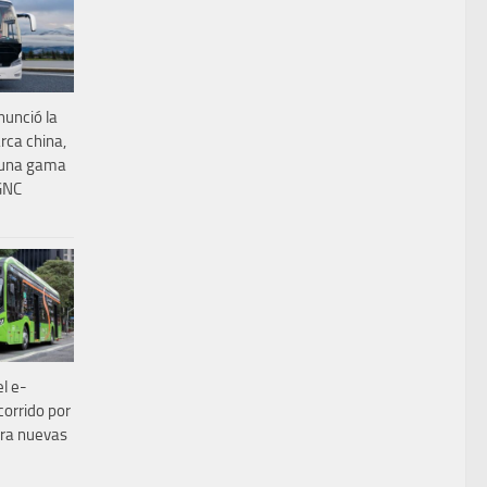
nunció la
rca china,
 una gama
 GNC
el e-
corrido por
para nuevas