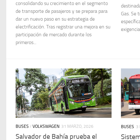
consolidando su crecimiento en el segmento
destinada
de transporte de pasajeros y se prepara para
Gas. Se t
dar un nuevo paso en su estrategia de
específi
electrificación. Tras registrar una mejora en su
exigencias
participación de mercado durante los
primeros...
BUSES
/
VOLKSWAGEN
31 MARZO, 2026
BUSES
3
Salvador de Bahía prueba el
Sistem