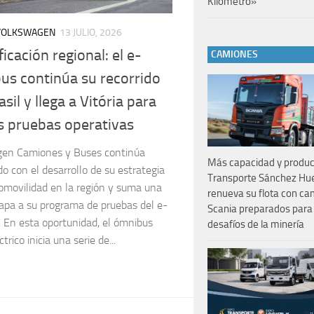
Kilometro»
VOLKSWAGEN
13 JULIO, 2026
ficación regional: el e-
CAMIONES
us continúa su recorrido
sil y llega a Vitória para
 pruebas operativas
en Camiones y Buses continúa
Más capacidad y product
 con el desarrollo de su estrategia
Transporte Sánchez Hu
romovilidad en la región y suma una
renueva su flota con c
apa a su programa de pruebas del e-
Scania preparados para 
. En esta oportunidad, el ómnibus
desafíos de la minería
trico inicia una serie de...