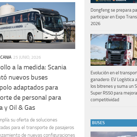
Dongfeng se prepara p
participar en Expo Tran
2026
SCANIA
25 JUNIO, 2026
ollo a la medida: Scania
Evolución en el transpor
ntó nuevos buses
ganadero: EV Logística 
los bitrenes y suma un 
polo adaptados para
Super R550 para mejora
orte de personal para
competitividad
a y Oil & Gas
plía su oferta de soluciones
BUSES
zadas para el transporte de pasajeros
anzamiento de nuevas configuraciones