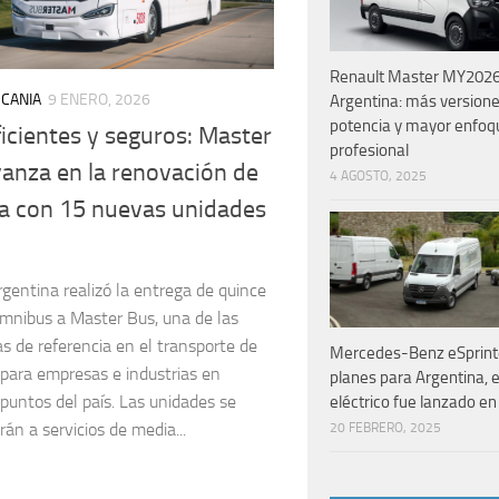
Renault Master MY2026
SCANIA
9 ENERO, 2026
Argentina: más version
potencia y mayor enfoq
icientes y seguros: Master
profesional
anza en la renovación de
4 AGOSTO, 2025
ta con 15 nuevas unidades
gentina realizó la entrega de quince
mnibus a Master Bus, una de las
s de referencia en el transporte de
Mercedes-Benz eSprinte
 para empresas e industrias en
planes para Argentina, el 
 puntos del país. Las unidades se
eléctrico fue lanzado en 
rán a servicios de media...
20 FEBRERO, 2025