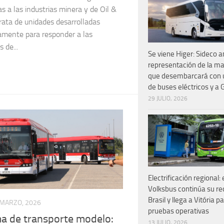
s a las industrias minera y de Oil &
rata de unidades desarrolladas
camente para responder a las
 de...
Se viene Higer: Sideco a
representación de la ma
que desembarcará con
de buses eléctricos y a
29 JULIO, 2026
Electrificación regional: 
Volksbus continúa su re
Brasil y llega a Vitória 
 MARZO, 2026
pruebas operativas
a de transporte modelo:
13 JULIO, 2026