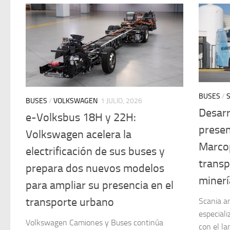
BUSES
/
BUSES
/
VOLKSWAGEN
1 JULIO, 2026
Desarr
e-Volksbus 18H y 22H:
prese
Volkswagen acelera la
Marco
electrificación de sus buses y
transp
prepara dos nuevos modelos
minerí
para ampliar su presencia en el
transporte urbano
Scania am
especiali
Volkswagen Camiones y Buses continúa
con el l