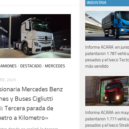
INDUSTRIA
Informe ACARA: en junio
patentaron 1.787 vehícu
pesados y el Iveco Tecto
CAMIONES
/
DESTACADO
/
MERCEDES
más vendido
RE, 2025
sionaria Mercedes Benz
es y Buses Cigliutti
i: Tercera parada de
Informe ACARA: en may
etro a Kilometro»
patentaron 1.771 vehícu
pesados y el Iveco Strali