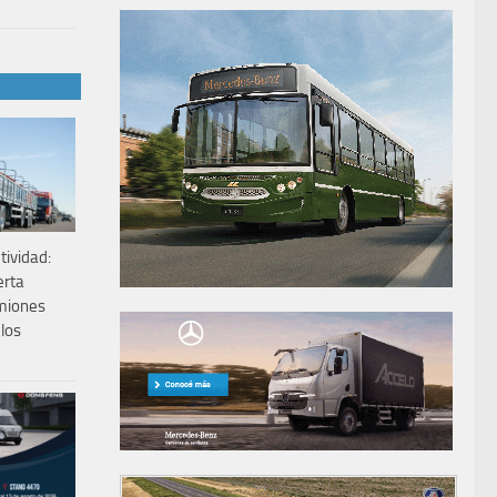
ividad:
erta
amiones
los