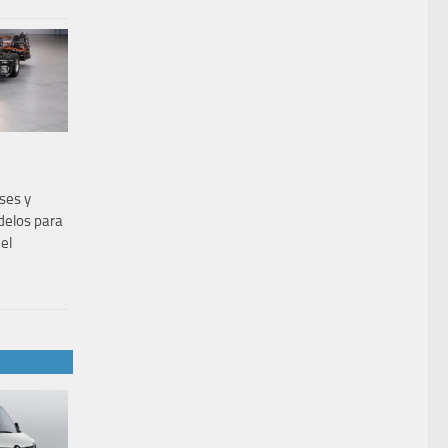
uses y
delos para
el