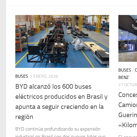
BUSES
/
BUSES
2 ENERO, 2026
BENZ
27 OCTUB
BYD alcanzó los 600 buses
Conce
eléctricos producidos en Brasil y
Camion
apunta a seguir creciendo en la
Guerin
región
«Kilom
BYD continúa profundizando su expansión
industrial en Brasil con dos nuevos hitos que