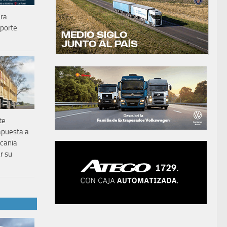
ara
sporte
te
apuesta a
Scania
r su