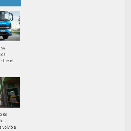
 se
los
r fue el
o se
los
s volvió a