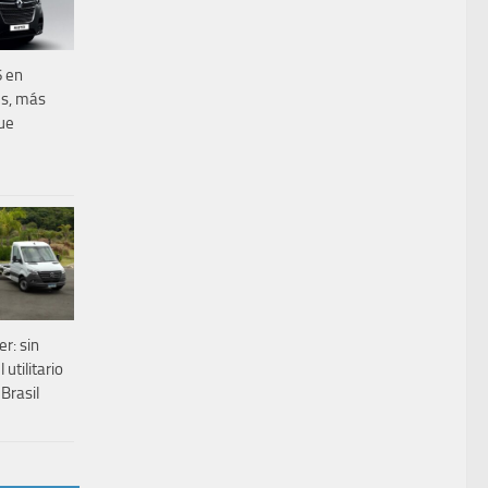
 en
es, más
ue
r: sin
utilitario
Brasil