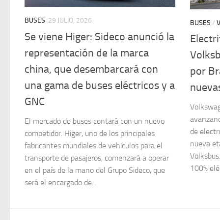
BUSES
29 JULIO, 2026
BUSES
/
Se viene Higer: Sideco anunció la
Electri
representación de la marca
Volksb
china, que desembarcará con
por Bra
una gama de buses eléctricos y a
nuevas
GNC
Volkswag
avanzando
El mercado de buses contará con un nuevo
de elect
competidor. Higer, uno de los principales
nueva et
fabricantes mundiales de vehículos para el
Volksbus
transporte de pasajeros, comenzará a operar
100% eléc
en el país de la mano del Grupo Sideco, que
será el encargado de...