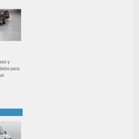
uses y
delos para
el