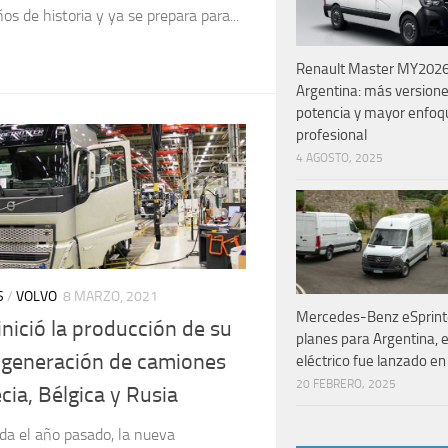
os de historia y ya se prepara para...
Renault Master MY2026
Argentina: más version
potencia y mayor enfoq
profesional
4 AGOSTO, 2025
S
/
VOLVO
8 MARZO, 2021
Mercedes-Benz eSprinte
inició la producción de su
planes para Argentina, el 
 generación de camiones
eléctrico fue lanzado en 
20 FEBRERO, 2025
cia, Bélgica y Rusia
da el año pasado, la nueva