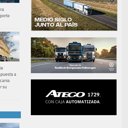
ara
sporte
te
apuesta a
Scania
r su