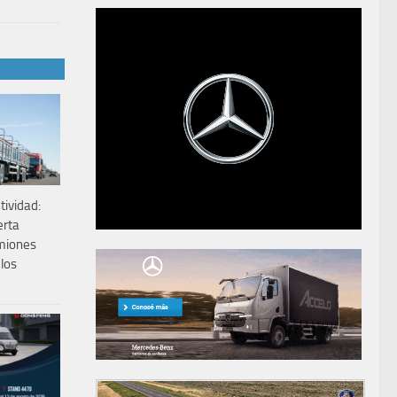
ividad:
erta
amiones
los