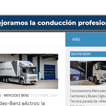
MÁS
DESTACADOS
Concesionaria Mercede
S
/
MERCEDES BENZ
25 OCTUBRE, 2021
Camiones y Buses Cigliut
Tercera parada de «Kil
es-Benz eActros: la