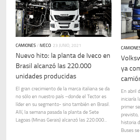
CAMIONES
/
IVECO
23 JUNIO, 2021
CAMIONE
Nuevo hito: la planta de Iveco en
Volksw
Brasil alcanzó las 220.000
ya com
unidades producidas
camión
El gran crecimiento de la marca italiana se da
En abril 
no sólo en nuestro país –donde el Tector es
iniciaría
líder en su segmento- sino también en Brasil.
primer s
Allí, la semana pasada la planta de Sete
previsto,
Lagoas (Minas Gerais) alcanzó las 220.000...
historia 
Buses se 