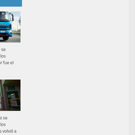
 se
los
r fue el
o se
los
s volvió a