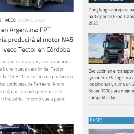
Dongfeng se prepara p
participar en Expo Tran
S
/
IVECO
24 JUNIO, 2021
2026
en Argentina: FPT
ria producirá el motor N45
l Iveco Tector en Córdoba
unas semanas atrás, Iveco anunció
rá una nueva versión del Tector –
Evolución en el transpor
da 150E21- a la línea de producción
ganadero: EV Logística 
nta cordobesa de Ferreyra. Ahora,
los bitrenes y suma un 
Super R550 para mejora
trial, que también pertenece al
competitividad
 Industrial, informó que a partir...
BUSES