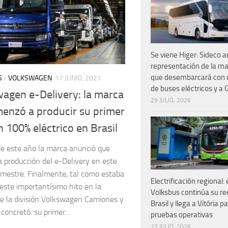
Se viene Higer: Sideco a
representación de la ma
que desembarcará con
S
/
VOLKSWAGEN
17 JUNIO, 2021
de buses eléctricos y a
agen e-Delivery: la marca
29 JULIO, 2026
enzó a producir su primer
 100% eléctrico en Brasil
de este año la marca anunció que
 la producción del e-Delivery en este
emestre. Finalmente, tal como estaba
Electrificación regional: 
 este importantísimo hito en la
Volksbus continúa su re
de la división Volkswagen Camiones y
Brasil y llega a Vitória 
concretó: su primer...
pruebas operativas
13 JULIO, 2026