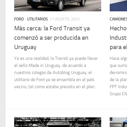
FORD
/
UTILITARIOS
17 AGOSTO, 2021
CAMIONE
Más cerca: la Ford Transit ya
Hecho 
comenzó a ser producida en
Indust
Uruguay
para e
Ya es una realidad, la Transit ya puede llevar
Hace alg
el sello Made in Uruguay: de acuerdo a
que suma
nuestros colegas de Autoblog Uruguay, el
denomina
utilitario de Ford ya se ensambla en el país
de la pla
vecino, tal como estaba previsto en el plan...
FPT Indus
Grupo CNH