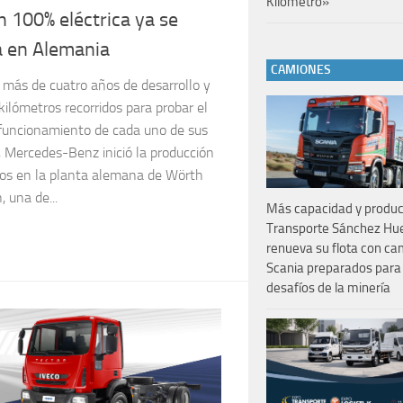
Kilometro»
n 100% eléctrica ya se
a en Alemania
CAMIONES
 más de cuatro años de desarrollo y
kilómetros recorridos para probar el
 funcionamiento de cada uno de sus
, Mercedes-Benz inició la producción
ros en la planta alemana de Wörth
 una de...
Más capacidad y product
Transporte Sánchez Hu
renueva su flota con c
Scania preparados para 
desafíos de la minería