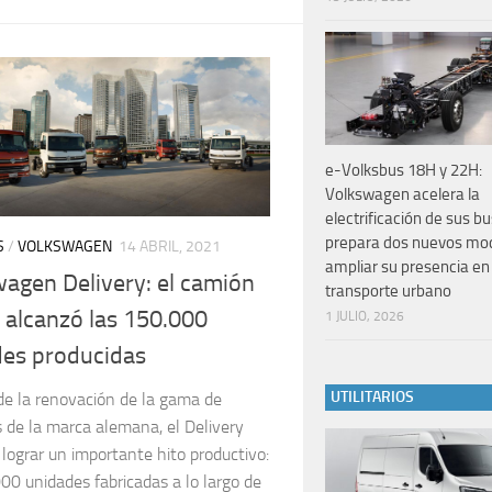
e-Volksbus 18H y 22H:
Volkswagen acelera la
electrificación de sus b
prepara dos nuevos mo
S
/
VOLKSWAGEN
14 ABRIL, 2021
ampliar su presencia en 
agen Delivery: el camión
transporte urbano
o alcanzó las 150.000
1 JULIO, 2026
des producidas
UTILITARIOS
de la renovación de la gama de
 de la marca alemana, el Delivery
lograr un importante hito productivo:
00 unidades fabricadas a lo largo de