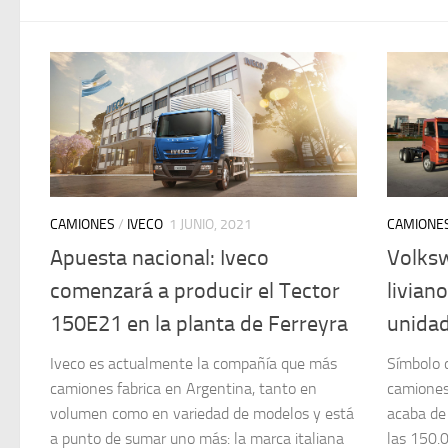
CAMIONES
/
IVECO
1 JUNIO, 2021
CAMIONE
Apuesta nacional: Iveco
Volksw
comenzará a producir el Tector
livian
150E21 en la planta de Ferreyra
unida
Iveco es actualmente la compañía que más
Símbolo 
camiones fabrica en Argentina, tanto en
camiones
volumen como en variedad de modelos y está
acaba de 
a punto de sumar uno más: la marca italiana
las 150.0