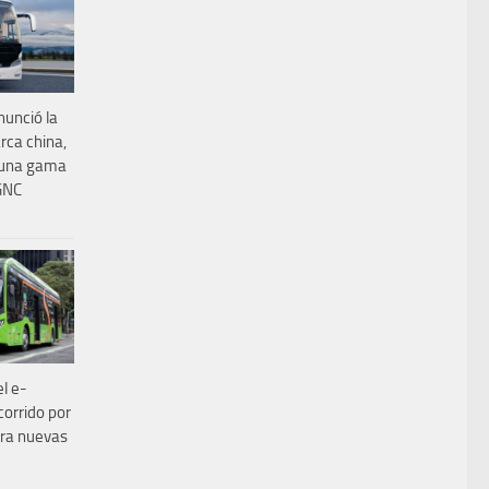
nunció la
rca china,
 una gama
 GNC
el e-
corrido por
para nuevas