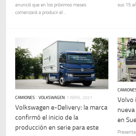
anunció que en los próximos meses
sus 15 añ
comenzará a producir el...
CAMIONE
CAMIONES
/
VOLKSWAGEN
7 ABRIL, 2021
Volvo 
Volkswagen e-Delivery: la marca
nueva
confirmó el inicio de la
en Sue
producción en serie para este
Presenta