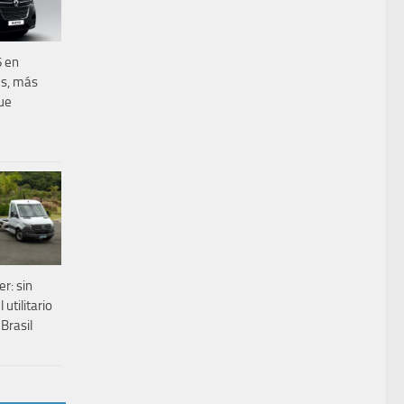
 en
es, más
ue
r: sin
utilitario
Brasil