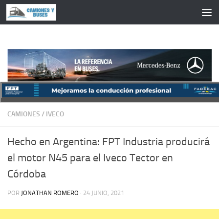
Saltar al contenido
CAMIONES
/
IVECO
Hecho en Argentina: FPT Industria producirá
el motor N45 para el Iveco Tector en
Córdoba
POR
JONATHAN ROMERO
·
24 JUNIO, 2021