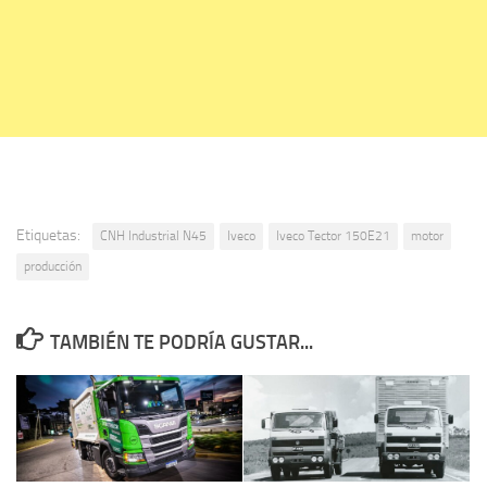
Etiquetas:
CNH Industrial N45
Iveco
Iveco Tector 150E21
motor
producción
TAMBIÉN TE PODRÍA GUSTAR...