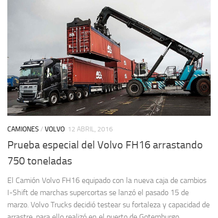
CAMIONES
/
VOLVO
12 ABRIL, 2016
Prueba especial del Volvo FH16 arrastando
750 toneladas
El Camión Volvo FH16 equipado con la nueva caja de cambios
I-Shift de marchas supercortas se lanzó el pasado 15 de
marzo. Volvo Trucks decidió testear su fortaleza y capacidad de
arrastre, para ello realizó en el puerto de Gotemburgo,...