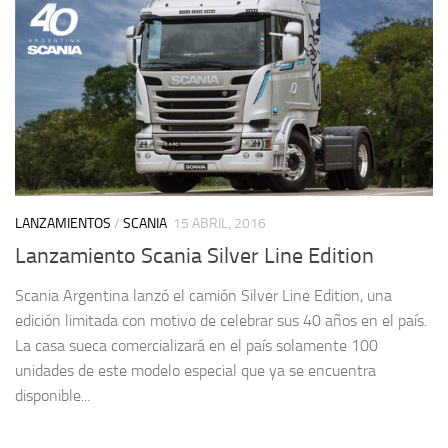
LANZAMIENTOS
/
SCANIA
15 ABRIL, 2016
Lanzamiento Scania Silver Line Edition
Scania Argentina lanzó el camión Silver Line Edition, una
edición limitada con motivo de celebrar sus 40 años en el país.
La casa sueca comercializará en el país solamente 100
unidades de este modelo especial que ya se encuentra
disponible...