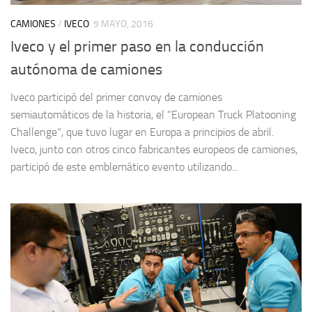
CAMIONES
/
IVECO
9 MAYO, 2016
Iveco y el primer paso en la conducción
autónoma de camiones
Iveco participó del primer convoy de camiones
semiautomáticos de la historia, el “European Truck Platooning
Challenge“, que tuvo lugar en Europa a principios de abril.
Iveco, junto con otros cinco fabricantes europeos de camiones,
participó de este emblemático evento utilizando...