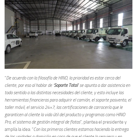
“
De acuerdo con la filosofía de HINO, la prioridad es estar cerca del
cliente, por eso al hablar de ‘
Soporte Total
’ se apunta a dar asistencia en
todo sentido a las distintas necesidades del cliente, y esto incluye las
herramientas financieras para adquirir el camión, el soporte posventa, el
taller móvil, el servicio 24×7, las certificaciones de carrocería que le
garanticen al cliente la vida útil del producto y programas como HINO
Pro, el sistema de gestión integral de flotas
”, plantea el presidente y
amplía la idea: “
Con los primeros clientes estamos haciendo la entrega
de las unidades a domicilio en caso de que el cliente lo requiera y en