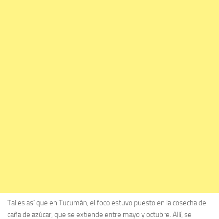
Tal es así que en Tucumán, el foco estuvo puesto en la cosecha de
caña de azúcar, que se extiende entre mayo y octubre. Allí, se