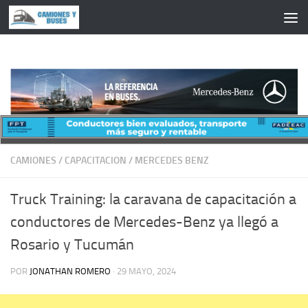
Saltar al contenido
CAMIONES
/
CAPACITACION
/
MERCEDES BENZ
Truck Training: la caravana de capacitación a
conductores de Mercedes-Benz ya llegó a
Rosario y Tucumán
POR
JONATHAN ROMERO
·
29 MAYO, 2024