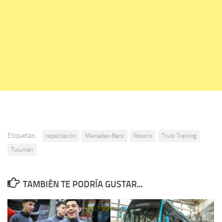
Etiquetas:
capacitación
Mercedes-Benz
Rosario
Truck Training
Tucumán
TAMBIÉN TE PODRÍA GUSTAR...