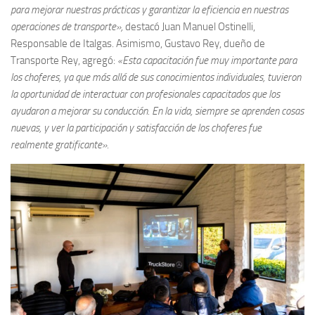
para mejorar nuestras prácticas y garantizar la eficiencia en nuestras
operaciones de transporte»,
destacó Juan Manuel Ostinelli,
Responsable de Italgas. Asimismo, Gustavo Rey, dueño de
Transporte Rey, agregó:
«Esta capacitación fue muy importante para
los choferes, ya que más allá de sus conocimientos individuales, tuvieron
la oportunidad de interactuar con profesionales capacitados que los
ayudaron a mejorar su conducción. En la vida, siempre se aprenden cosas
nuevas, y ver la participación y satisfacción de los choferes fue
realmente gratificante».