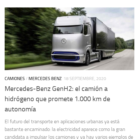
CAMIONES
/
MERCEDES BENZ
18 SEPTIEMBRE, 2020
Mercedes-Benz GenH2: el camión a
hidrógeno que promete 1.000 km de
autonomía
El futuro del transporte en aplicaciones urbanas ya está
bastante encaminado: la electricidad aparece como la gran
candidata a impulsar los camiones y ya hay varios ejemplos de