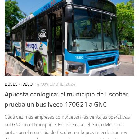
BUSES
/
IVECO
14 NOVIEMBRE, 2024
Apuesta ecológica: el municipio de Escobar
prueba un bus Iveco 170G21 a GNC
Cada vez más empresas comprueban las ventajas operativas
del GNC en el transporte. En este caso, el Grupo Metropol
junto con el municipio de Escobar en la provincia de Buenos