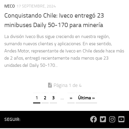
IVECO
17 SEPTIEMBRE, 2024
Conquistando Chile: Iveco entregó 23
minibuses Daily 50-170 para minería
La división Iveco Bus sigue creciendo en nuestra región,
sumando nuevos clientes y aplicaciones. En ese sentido,
Andes Motor, representante de Iveco en Chile desde hace más
de 2 años, entregó recientemente nada menos que 23
unidades del Daily 50-170...
Página 1 de 4
1
2
3
...
»
Última »
SEGUIR: