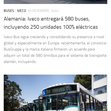
BUSES
/
IVECO
30 DICIEMBRE, 2024
Alemania: Iveco entregará 580 buses,
incluyendo 250 unidades 100% eléctricas
Iveco Bus sigue creciendo y consolidando su presencia a nivel
global y especialmente en Europa: recientemente, el consorcio
BusGruppe y la marca italiana firmaron un acuerdo para
adquirir un total de 580 ómnibus para el sistema de transporte
alemán, incluyendo...