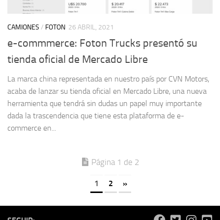
CAMIONES
/
FOTON
26 ABRIL, 2021
e-commmerce: Foton Trucks presentó su
tienda oficial de Mercado Libre
La marca china representada en nuestro país por CVN Motors,
acaba de lanzar su tienda oficial en Mercado Libre, una nueva
herramienta que tendrá sin dudas un papel muy importante
dada la trascendencia que tiene esta plataforma de e-
commerce en...
Página 1 de 2
1
2
»