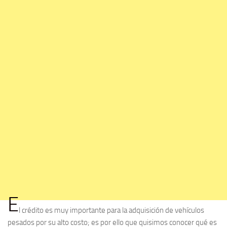
E
l crédito es muy importante para la adquisición de vehículos
pesados por su alto costo; es por ello que quisimos conocer qué es