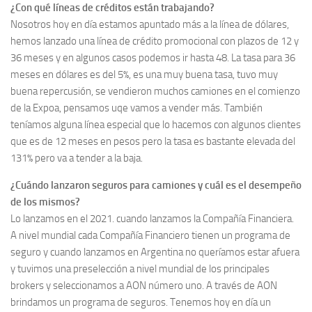
¿Con qué líneas de créditos están trabajando?
Nosotros hoy en día estamos apuntado más a la línea de dólares,
hemos lanzado una línea de crédito promocional con plazos de 12 y
36 meses y en algunos casos podemos ir hasta 48. La tasa para 36
meses en dólares es del 5%, es una muy buena tasa, tuvo muy
buena repercusión, se vendieron muchos camiones en el comienzo
de la Expoa, pensamos uqe vamos a vender más. También
teníamos alguna línea especial que lo hacemos con algunos clientes
que es de 12 meses en pesos pero la tasa es bastante elevada del
131% pero va a tender a la baja.
¿Cuándo lanzaron seguros para camiones y cuál es el desempeño
de los mismos?
Lo lanzamos en el 2021. cuando lanzamos la Compañía Financiera.
A nivel mundial cada Compañía Financiero tienen un programa de
seguro y cuando lanzamos en Argentina no queríamos estar afuera
y tuvimos una preselección a nivel mundial de los principales
brokers y seleccionamos a AON número uno. A través de AON
brindamos un programa de seguros. Tenemos hoy en día un