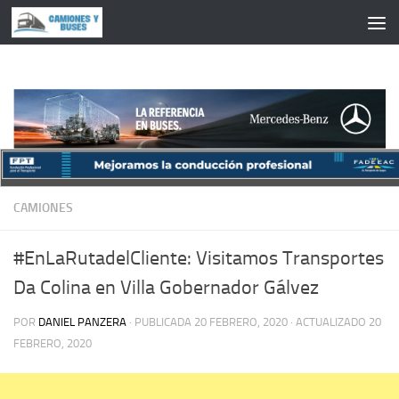
Saltar al contenido
CAMIONES
#EnLaRutadelCliente: Visitamos Transportes
Da Colina en Villa Gobernador Gálvez
POR
DANIEL PANZERA
· PUBLICADA
20 FEBRERO, 2020
· ACTUALIZADO
20
FEBRERO, 2020