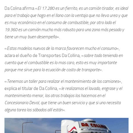
Da Colina afirma «
El 17.280 es un fierrito, es un camión tirador, es ideal
para el trabajo que hago en el llano con la ventaja que no lleva urea y que
es muy económico en el consumo de combustible; por otro lado el
19.360 es un camión mucho más robusto para una zona más pesada y
tiene un muy buen desempeño
«.
«
Estos modelos nuevos de la marca favorecen mucho el consumo
«,
aclara el dueño de Transportes Da Collina, «
sobre todo teniendo en
cuenta que el combustible es lo mas caro, esto es muy importante
porque me sirve para la ecuación de costo de transporte
«.
«
Tenemos un taller para realizar el mantenimiento de los camiones
«,
explica el titular de Da Collina, «
le realizamos el lavado, engrase y el
mantenimiento menor, los otros trabajos los hacemos en el
Concesionario Devol, que tiene un buen servicio y que si uno necesita
alguna tarea los sábados allí están»
.