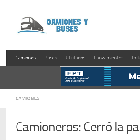
Saltar al contenido
Camiones
Buses
Utilitarios
Lanzamientos
Ind
CAMIONES
Camioneros: Cerró la pa