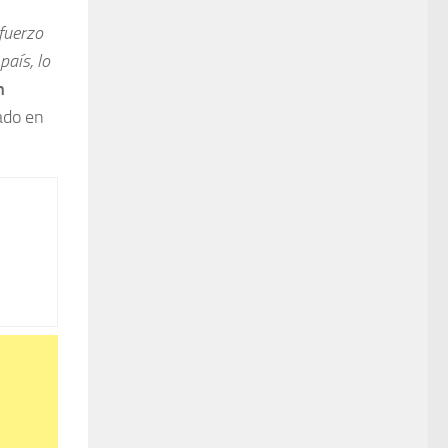
fuerzo
país, lo
n
ado en