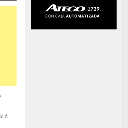
y
erá