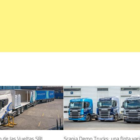
 de las Vueltas SRL
Scania Demo Trucks: una flota var