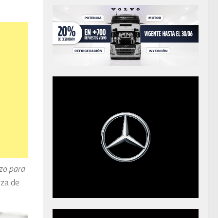
zo para
lza de