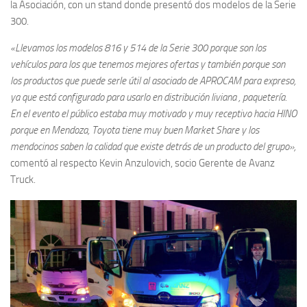
la Asociación, con un stand donde presentó dos modelos de la Serie
300.
«Llevamos los modelos 816 y 514 de la Serie 300 porque son los
vehículos para los que tenemos mejores ofertas y también porque son
los productos que puede serle útil al asociado de APROCAM para expreso,
ya que está configurado para usarlo en distribución liviana , paquetería.
En el evento el público estaba muy motivado y muy receptivo hacia HINO
porque en Mendoza, Toyota tiene muy buen Market Share y los
mendocinos saben la calidad que existe detrás de un producto del grupo»,
comentó al respecto Kevin Anzulovich, socio Gerente de Avanz
Truck.