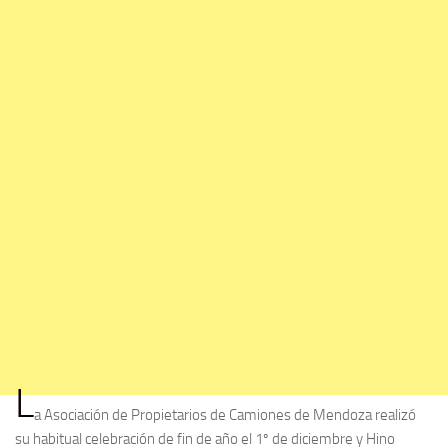
L
a Asociación de Propietarios de Camiones de Mendoza realizó
su habitual celebración de fin de año el 1º de diciembre y Hino