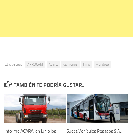
Etiquetas:
APROCAM
Avanz
camiones
Hino
Mendoza
TAMBIÉN TE PODRÍA GUSTAR...
Informe ACARA: en junio los
Sueca Vehículos Pesados S.A.: