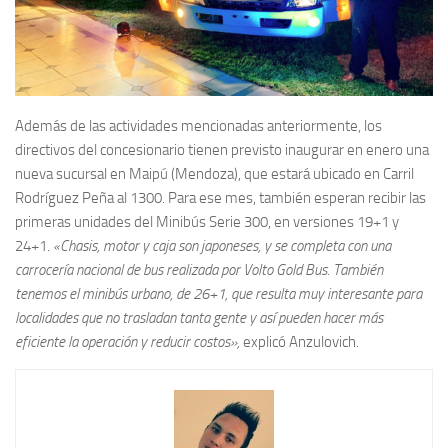
Además de las actividades mencionadas anteriormente, los
directivos del concesionario tienen previsto inaugurar en enero una
nueva sucursal en Maipú (Mendoza), que estará ubicado en Carril
Rodríguez Peña al 1300. Para ese mes, también esperan recibir las
primeras unidades del Minibús Serie 300, en versiones 19+1 y
24+1.
«Chasis, motor y caja son japoneses, y se completa con una
carrocería nacional de bus realizada por Volto Gold Bus. También
tenemos el minibús urbano, de 26+1, que resulta muy interesante para
localidades que no trasladan tanta gente y así pueden hacer más
eficiente la operación y reducir costos»,
explicó Anzulovich.