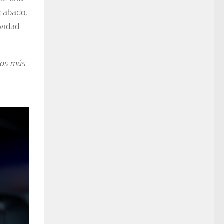
acabado,
ividad
los más