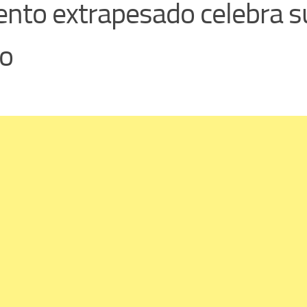
ento extrapesado celebra s
do