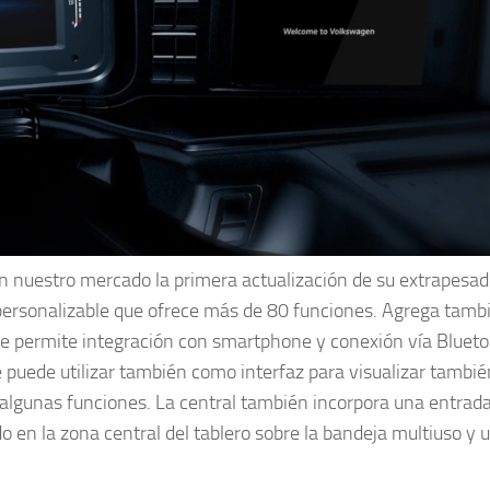
 en nuestro mercado la primera actualización de su extrapesad
 personalizable que ofrece más de 80 funciones. Agrega tamb
ue permite integración con smartphone y conexión vía Blueto
puede utilizar también como interfaz para visualizar tambié
 algunas funciones. La central también incorpora una entra
 en la zona central del tablero sobre la bandeja multiuso y 