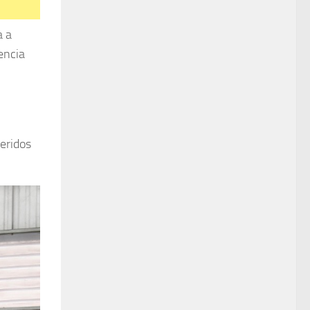
a a
encia
feridos