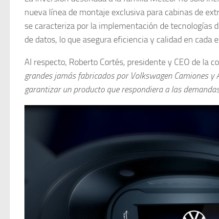
nueva línea de montaje exclusiva para cabinas de ext
se caracteriza por la implementación de tecnologías d
de datos, lo que asegura eficiencia y calidad en cada 
Al respecto, Roberto Cortés, presidente y CEO de la 
grandes jamás fabricados por Volkswagen Camiones y Au
garantizar un producto que respondiera a las demanda