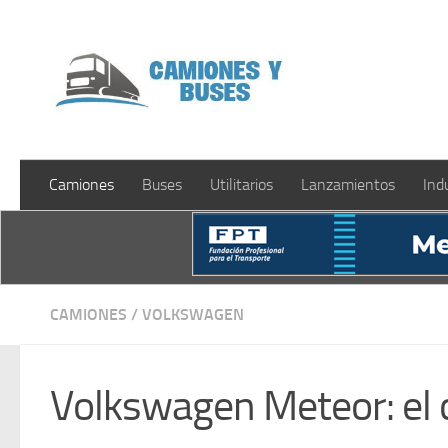
Saltar al contenido
Camiones
Buses
Utilitarios
Lanzamientos
Ind
CAMIONES
/
VOLKSWAGEN
Volkswagen Meteor: el 