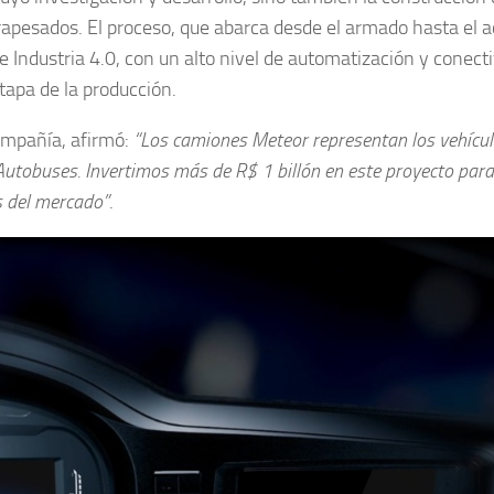
rapesados. El proceso, que abarca desde el armado hasta el 
e Industria 4.0, con un alto nivel de automatización y conect
etapa de la producción.
compañía, afirmó:
“Los camiones Meteor representan los vehícu
tobuses. Invertimos más de R$ 1 billón en este proyecto para
s del mercado”
.