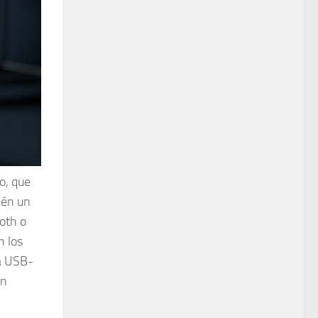
o, que
ién un
oth o
n los
da USB-
un