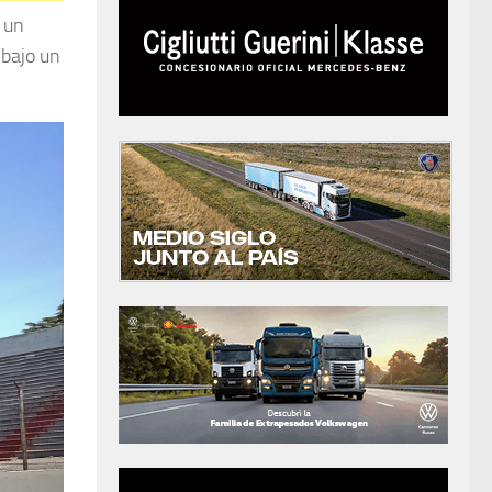
 un
 bajo un