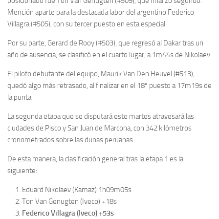
posicionado fue Ton Van Genugten (#509), que finalizó segundo.
Mención aparte para la destacada labor del argentino Federico
Villagra (#505), con su tercer puesto en esta especial.
Por su parte, Gerard de Rooy (#503), que regresó al Dakar tras un
año de ausencia, se clasificó en el cuarto lugar, a 1m44s de Nikolaev.
El piloto debutante del equipo, Maurik Van Den Heuvel (#513),
quedó algo más retrasado, al finalizar en el 18º puesto a 17m19s de
la punta.
La segunda etapa que se disputará este martes atravesará las
ciudades de Pisco y San Juan de Marcona, con 342 kilómetros
cronometrados sobre las dunas peruanas.
De esta manera, la clasificación general tras la etapa 1 es la
siguiente:
Eduard Nikolaev (Kamaz) 1h09m05s
Ton Van Genugten (Iveco) +18s
Federico Villagra (Iveco) +53s