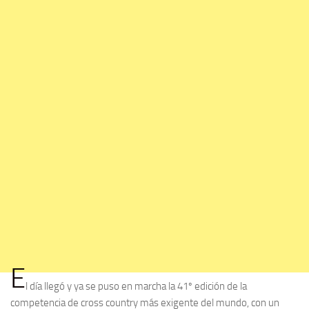
E
l día llegó y ya se puso en marcha la 41º edición de la
competencia de cross country más exigente del mundo, con un