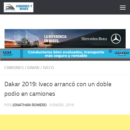
Saltar al contenido
CAMIONES
/
DAKAR
/
IVECO
Dakar 2019: Iveco arrancó con un doble
podio en camiones
POR
JONATHAN ROMERO
·
9 ENERO, 2019