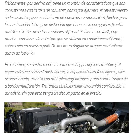
Físicamente, por decirlo así, tiene un montón de características que son
consistentes con la idea de robustez, como por ejemplo, el revestimiento
de los asientos, que es el mismo de nuestros camiones 6×4, hechos para
la construcción. Otra gran distinción que tiene es su paragolpes frontal
metálico similar al de las versiones off road. Si bien es un 4×2, hay
muchos camiones de este tipo que se utilizan en condiciones off road,
sobre todo en nuestro país. De hecho, el ángulo de ataque es el mismo
que el de los 6×4.
En resumen, se destaca por su motorización, paragolpes metálico, el
espacio de una cabina Constellation, la capacidad para 4 pasajeros, aire
acondicionado, asiento con múltiples regulaciones y una computadora de
a bordo multifunción. Tratamos de desarrollar un camión confortable y
duradero, sin que esto tenga un alto impacto en el precio.