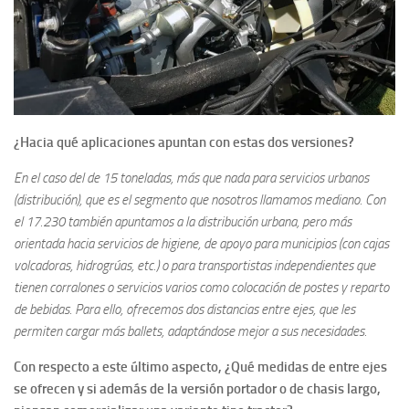
¿Hacia qué aplicaciones apuntan con estas dos versiones?
En el caso del de 15 toneladas, más que nada para servicios urbanos
(distribución), que es el segmento que nosotros llamamos mediano. Con
el 17.230 también apuntamos a la distribución urbana, pero más
orientada hacia servicios de higiene, de apoyo para municipios (con cajas
volcadoras, hidrogrúas, etc.) o para transportistas independientes que
tienen corralones o servicios varios como colocación de postes y reparto
de bebidas. Para ello, ofrecemos dos distancias entre ejes, que les
permiten cargar más ballets, adaptándose mejor a sus necesidades.
Con respecto a este último aspecto, ¿Qué medidas de entre ejes
se ofrecen y si además de la versión portador o de chasis largo,