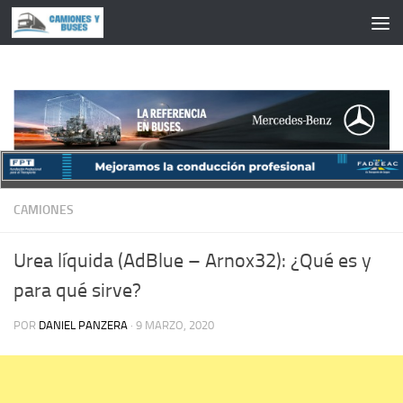
Saltar al contenido
CAMIONES
Urea líquida (AdBlue – Arnox32): ¿Qué es y
para qué sirve?
POR
DANIEL PANZERA
·
9 MARZO, 2020