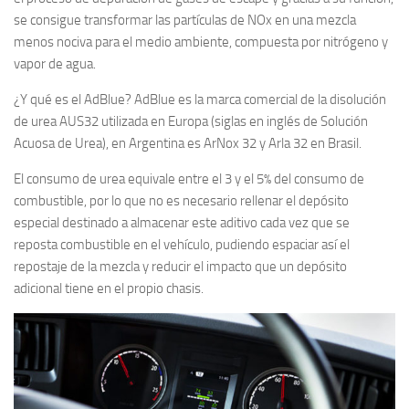
se consigue transformar las partículas de NOx en una mezcla
menos nociva para el medio ambiente, compuesta por nitrógeno y
vapor de agua.
¿Y qué es el AdBlue? AdBlue es la marca comercial de la disolución
de urea AUS32 utilizada en Europa (siglas en inglés de Solución
Acuosa de Urea), en Argentina es ArNox 32 y Arla 32 en Brasil.
El consumo de urea equivale entre el 3 y el 5% del consumo de
combustible, por lo que no es necesario rellenar el depósito
especial destinado a almacenar este aditivo cada vez que se
reposta combustible en el vehículo, pudiendo espaciar así el
repostaje de la mezcla y reducir el impacto que un depósito
adicional tiene en el propio chasis.