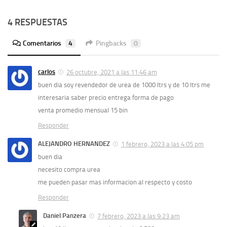
4 RESPUESTAS
Comentarios
4
Pingbacks
0
carlos
26 octubre, 2021 a las 11:46 am
buen dia soy revendedor de urea de 1000 ltrs y de 10 ltrs me
interesaria saber precio entrega forma de pago
venta promedio mensual 15 bin
Responder
ALEJANDRO HERNANDEZ
1 febrero, 2023 a las 4:05 pm
buen dia
necesito compra urea
me pueden pasar mas informacion al respecto y costo
Responder
Daniel Panzera
7 febrero, 2023 a las 9:23 am