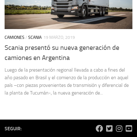
CAMIONES
/
SCANIA
19 MARZO, 2019
Scania presentó su nueva generación de
camiones en Argentina
Luego de la presentación regional llevada a cabo a fines del
año pasado en Brasil y el comienzo de la producción en aquel
país –con piezas provenientes de transmisión y diferencial de
la planta de Tucumán-, la nueva generación de...
SEGUIR: