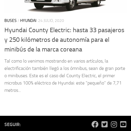
BUSES
/
HYUNDAI
24 JULIO, 2020
Hyundai County Electric: hasta 33 pasajeros
y 250 kilómetros de autonomía para el
minibús de la marca coreana
Tal como lo venimos mostrando en varios artículos, la
electrificación también llegó a los ómnibus, sean de gran porte
o minibuses. Este es el caso del County Electric, el primer
microbus 100% eléctrico de Hyundai: este “pequeño” de 7,71
metros...
SEGUIR: