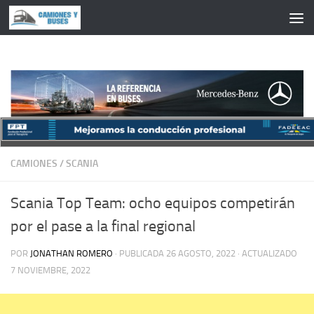
Saltar al contenido
CAMIONES
/
SCANIA
Scania Top Team: ocho equipos competirán
por el pase a la final regional
POR
JONATHAN ROMERO
· PUBLICADA
26 AGOSTO, 2022
· ACTUALIZADO
7 NOVIEMBRE, 2022