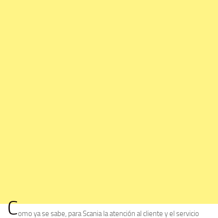
C
omo ya se sabe, para Scania la atención al cliente y el servicio