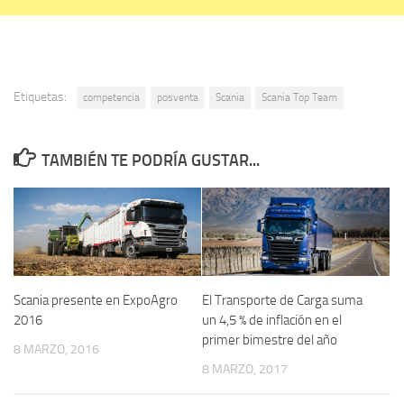
Etiquetas:
competencia
posventa
Scania
Scania Top Team
TAMBIÉN TE PODRÍA GUSTAR...
Scania presente en ExpoAgro
El Transporte de Carga suma
2016
un 4,5 % de inflación en el
primer bimestre del año
8 MARZO, 2016
8 MARZO, 2017