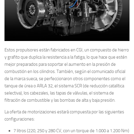
Estos propulsores están fabricados en CGI, un compuesto de hierro
y grafito que duplica la resistencia a la fatiga, lo que hace que estén
mejor preparados para soportar el aumento en la presión de
combustión en los cilindros. También, según el comunicado oficial
de la marca sueca, se perfeccionaron otros componentes como el
tanque de úrea o ARLA 32, el sistema SCR (de reducción catalítica
selectiva), los cabezales, las tapas de válvulas, el sistema de
filtración de combustible y las bombas de alta y baja presión.
La oferta de motorizaciones estará compuesta por las siguientes
configuraciones:
7 litros (220, 250 y 280 CV, con un torque de 1.000 a 1.200 Nm)