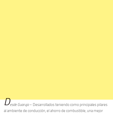
D
esde Guaruja
– Desarrollados teniendo como principales pilares
al ambiente de conducción, el ahorro de combustible, una mejor