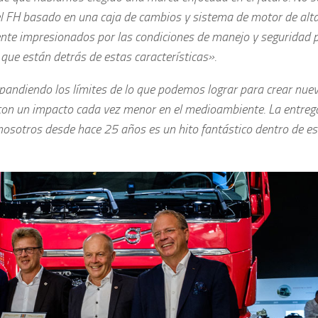
el FH basado en una caja de cambios y sistema de motor de alt
e impresionados por las condiciones de manejo y seguridad p
que están detrás de estas características».
pandiendo los límites de lo que podemos lograr para crear nue
o con un impacto cada vez menor en el medioambiente. La entreg
nosotros desde hace 25 años es un hito fantástico dentro de es