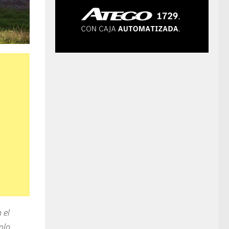
 el
olo