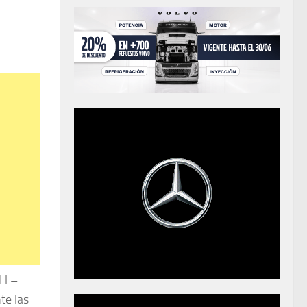
FH –
te las