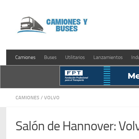
Saltar al contenido
Camiones
Buses
Utilitarios
Lanzamientos
Ind
CAMIONES
/
VOLVO
Salón de Hannover: Vol