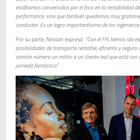
estábamos convencidos por el foco en la rentabilidad d
performance, sino que también quedamos muy gratament
conductor. Es un logro importantísimo de los ingenieros 
Por su parte, Nilsson expresó:
“Con el FH, hemos ido ex
posibilidades de transporte rentable, eficiente y segur
camión número un millón a un cliente leal que está con 
jornada fantástica”.