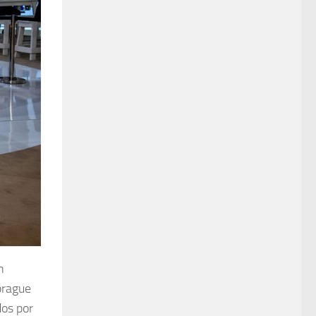
n
brague
dos por