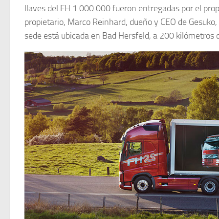
llaves del FH 1.000.000 fueron entregadas por el propi
propietario, Marco Reinhard, dueño y CEO de Gesuko,
sede está ubicada en Bad Hersfeld, a 200 kilómetros