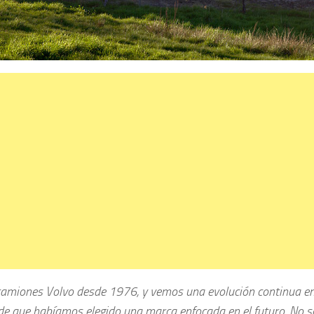
miones Volvo desde 1976, y vemos una evolución continua en
de que habíamos elegido una marca enfocada en el futuro. No s