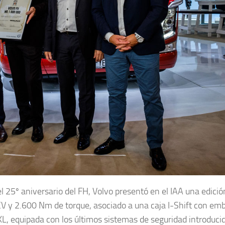
l 25º aniversario del FH, Volvo presentó en el IAA una edició
CV y 2.600 Nm de torque, asociado a una caja I-Shift con em
 XL, equipada con los últimos sistemas de seguridad introduci