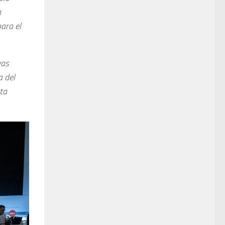
a
ara el
vas
a del
ta