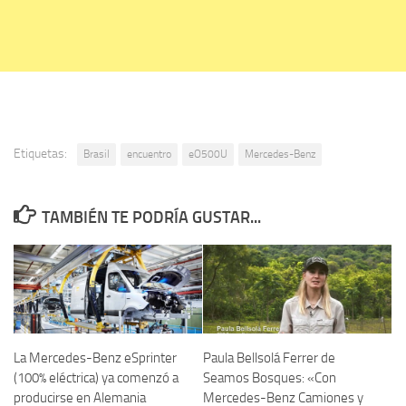
Etiquetas:
Brasil
encuentro
eO500U
Mercedes-Benz
TAMBIÉN TE PODRÍA GUSTAR...
La Mercedes-Benz eSprinter
Paula Bellsolá Ferrer de
(100% eléctrica) ya comenzó a
Seamos Bosques: «Con
producirse en Alemania
Mercedes-Benz Camiones y