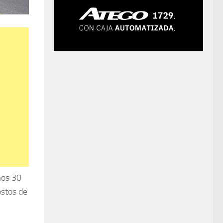
mos 30
ostos de