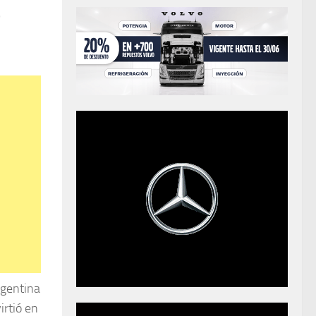
o
rgentina
irtió en