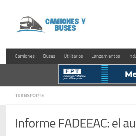
Saltar al contenido
Camiones
Buses
Utilitarios
Lanzamientos
Ind
TRANSPORTE
Informe FADEEAC: el au