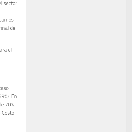
l sector
nsumos
final de
ara el
caso
59%). En
de 70%.
e Costo