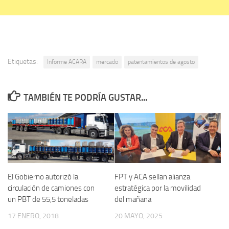
Etiquetas:
Informe ACARA
mercado
patentamientos de agosto
TAMBIÉN TE PODRÍA GUSTAR...
El Gobierno autorizó la
FPT y ACA sellan alianza
circulación de camiones con
estratégica por la movilidad
un PBT de 55,5 toneladas
del mañana
17 ENERO, 2018
20 MAYO, 2025