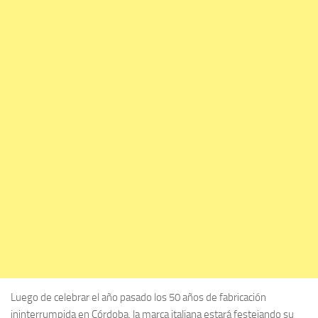
Luego de celebrar el año pasado los 50 años de fabricación
ininterrumpida en Córdoba, la marca italiana estará festejando su