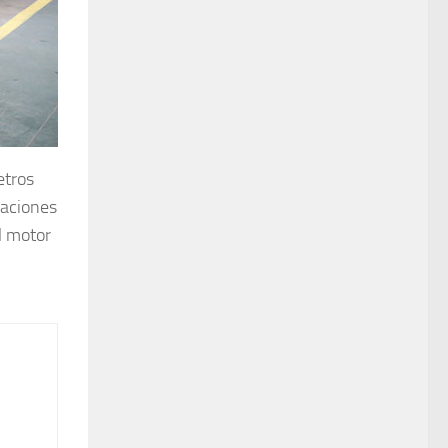
etros
caciones
l motor