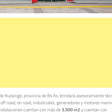
 de Ituzaingó, provincia de Bs As, brindará asesoramiento téc
off road, on road, industriales, generadores y motores mari
instalaciones cuentan con más de
3.500 m2
y cuentan con