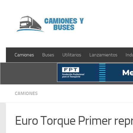
Saltar al contenido
Camiones
Buses
Utilitarios
Lanzamientos
Ind
CAMIONES
Euro Torque Primer rep