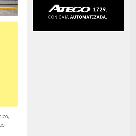
nico,
nos