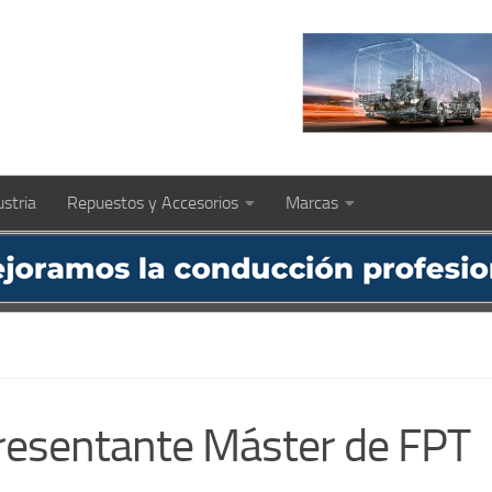
ustria
Repuestos y Accesorios
Marcas
resentante Máster de FPT