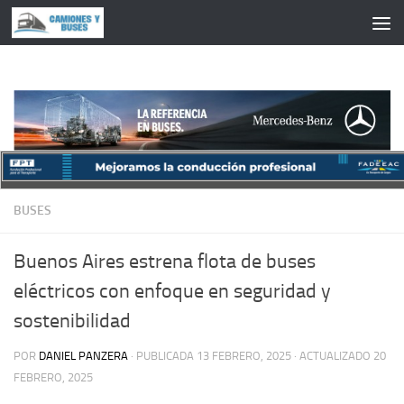
Saltar al contenido
BUSES
Buenos Aires estrena flota de buses
eléctricos con enfoque en seguridad y
sostenibilidad
POR
DANIEL PANZERA
· PUBLICADA
13 FEBRERO, 2025
· ACTUALIZADO
20
FEBRERO, 2025