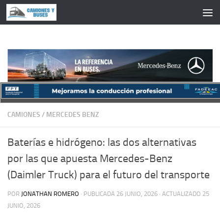
Saltar al contenido
CAMIONES
/
MERCEDES BENZ
Baterías e hidrógeno: las dos alternativas
por las que apuesta Mercedes-Benz
(Daimler Truck) para el futuro del transporte
POR
JONATHAN ROMERO
· PUBLICADA
26 JUNIO, 2026
· ACTUALIZADO
25
JUNIO, 2026