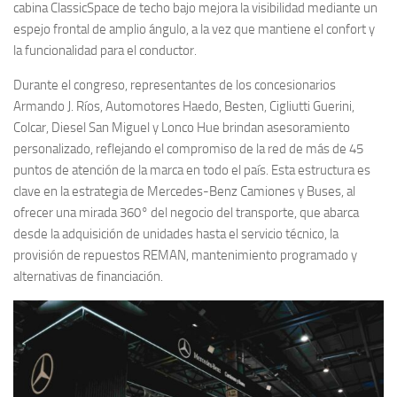
cabina ClassicSpace de techo bajo mejora la visibilidad mediante un
espejo frontal de amplio ángulo, a la vez que mantiene el confort y
la funcionalidad para el conductor.
Durante el congreso, representantes de los concesionarios
Armando J. Ríos, Automotores Haedo, Besten, Cigliutti Guerini,
Colcar, Diesel San Miguel y Lonco Hue brindan asesoramiento
personalizado, reflejando el compromiso de la red de más de 45
puntos de atención de la marca en todo el país. Esta estructura es
clave en la estrategia de Mercedes-Benz Camiones y Buses, al
ofrecer una mirada 360° del negocio del transporte, que abarca
desde la adquisición de unidades hasta el servicio técnico, la
provisión de repuestos REMAN, mantenimiento programado y
alternativas de financiación.