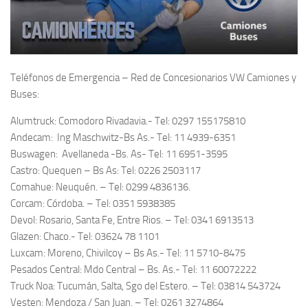
Teléfonos de Emergencia – Red de Concesionarios VW Camiones y
Buses:
Alumtruck: Comodoro Rivadavia.- Tel: 0297 155175810
Andecam: Ing Maschwitz-Bs As.- Tel: 11 4939-6351
Buswagen: Avellaneda -Bs. As- Tel: 11 6951-3595
Castro: Quequen – Bs As: Tel: 0226 2503117
Comahue: Neuquén. – Tel: 0299 4836136.
Corcam: Córdoba. – Tel: 0351 5938385
Devol: Rosario, Santa Fe, Entre Rios. – Tel: 0341 6913513
Glazen: Chaco.- Tel: 03624 78 1101
Luxcam: Moreno, Chivilcoy – Bs As.- Tel: 11 5710-8475
Pesados Central: Mdo Central – Bs. As.- Tel: 11 60072222
Truck Noa: Tucumán, Salta, Sgo del Estero. – Tel: 03814 543724
Vesten: Mendoza / San Juan. – Tel: 0261 3274864