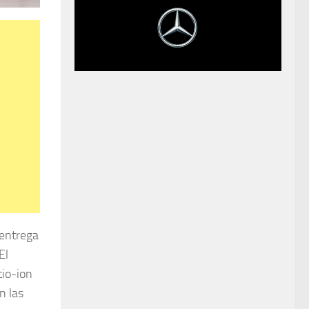
 entrega
El
tio-ion
n las