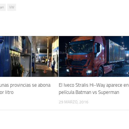
gen
VW
gunas provincias se abona
El Iveco Stralis Hi-Way aparece en
r litro
película Batman vs Superman
29 MARZO, 2016