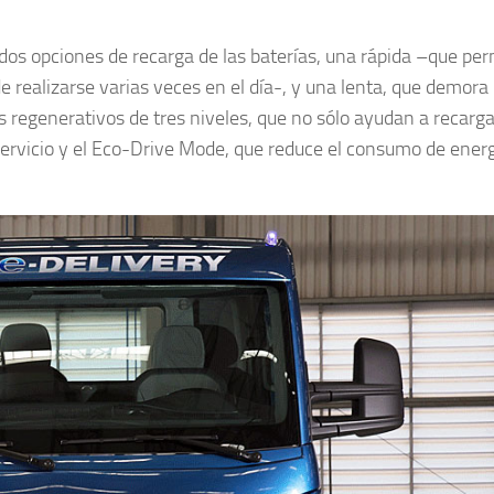
 dos opciones de recarga de las baterías, una rápida –que per
 realizarse varias veces en el día-, y una lenta, que demora
 regenerativos de tres niveles, que no sólo ayudan a recarga
 servicio y el Eco-Drive Mode, que reduce el consumo de ener