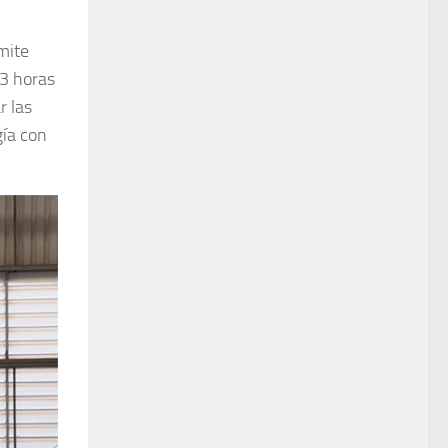
mite
 3 horas
r las
gía con