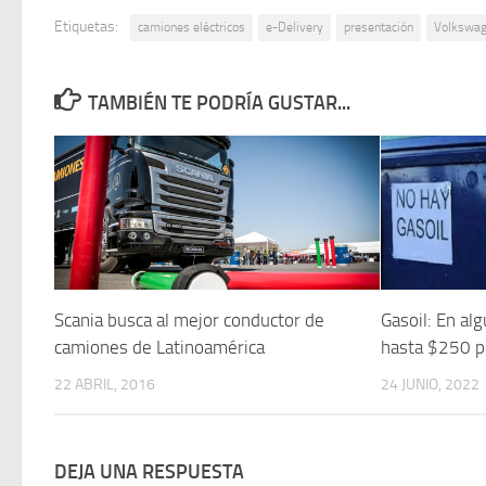
Etiquetas:
camiones eléctricos
e-Delivery
presentación
Volkswa
TAMBIÉN TE PODRÍA GUSTAR...
Scania busca al mejor conductor de
Gasoil: En al
camiones de Latinoamérica
hasta $250 po
22 ABRIL, 2016
24 JUNIO, 2022
DEJA UNA RESPUESTA