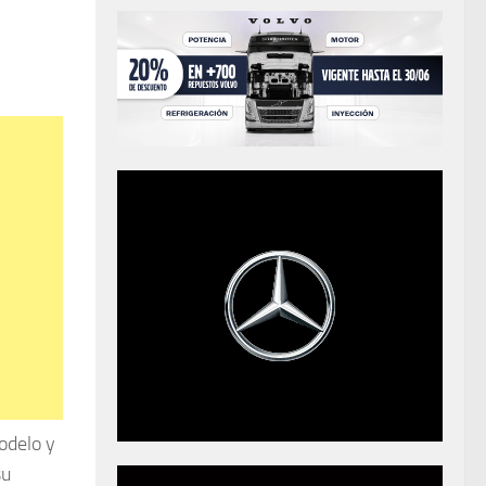
odelo y
su