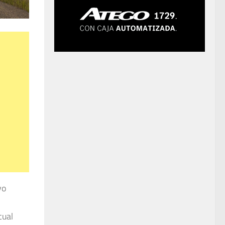
vo
cual