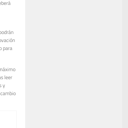
eberá
 podrán
novación
o para
 máximo
s leer
s y
l cambio