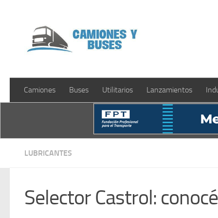
Saltar al contenido
Camiones
Buses
Utilitarios
Lanzamientos
Ind
LUBRICANTES
Selector Castrol: conocé