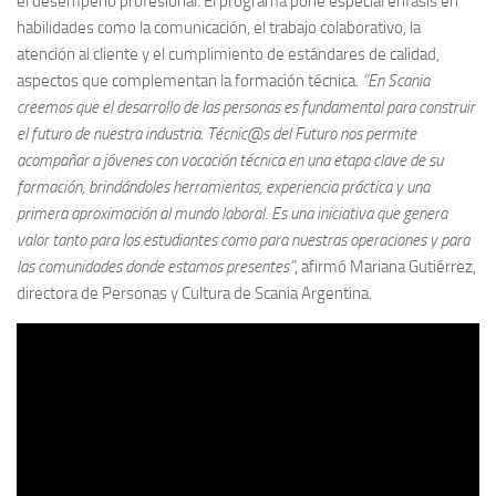
el desempeño profesional. El programa pone especial énfasis en
habilidades como la comunicación, el trabajo colaborativo, la
atención al cliente y el cumplimiento de estándares de calidad,
aspectos que complementan la formación técnica.
“En Scania
creemos que el desarrollo de las personas es fundamental para construir
el futuro de nuestra industria. Técnic@s del Futuro nos permite
acompañar a jóvenes con vocación técnica en una etapa clave de su
formación, brindándoles herramientas, experiencia práctica y una
primera aproximación al mundo laboral. Es una iniciativa que genera
valor tanto para los estudiantes como para nuestras operaciones y para
las comunidades donde estamos presentes”
, afirmó Mariana Gutiérrez,
directora de Personas y Cultura de Scania Argentina.