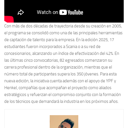
Con más de dos décadas de trayectoria desde su creación en 2005,
el programa se consolidó como una de las principales herramientas
de captación de talento para la empresa. En la edición 2025, 17
estudiantes fueron incorporados a Scania o a su red de
concesionarios, alcanzando un índice de efectivización del 42%. En
las últimas cinco convocatorias, 82 egresados comenzaron su
carrera profesional dentro de la organización, mientras que el
número total de participantes supera los 350 jóvenes. Para esta
nueva edición, la iniciativa cuenta además con el apoyo de YPF y
Henkel, compañías que acompañan el proyecto como aliados
estratégicos y refuerzan el compromiso conjunto con la formación
de los técnicos que demandará la industria en los próximos años.