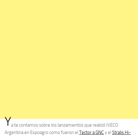
Y
a te contamos sobre los lanzamientos que realizó IVECO
Argentina en Expoagro como fueron el
Tector a GNC
y el
Stralis Hi-