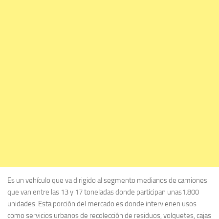
Es un vehículo que va dirigido al segmento medianos de camiones
que van entre las 13 y 17 toneladas donde participan unas1.800
unidades. Esta porción del mercado es donde intervienen usos
como servicios urbanos de recolección de residuos, volquetes, cajas