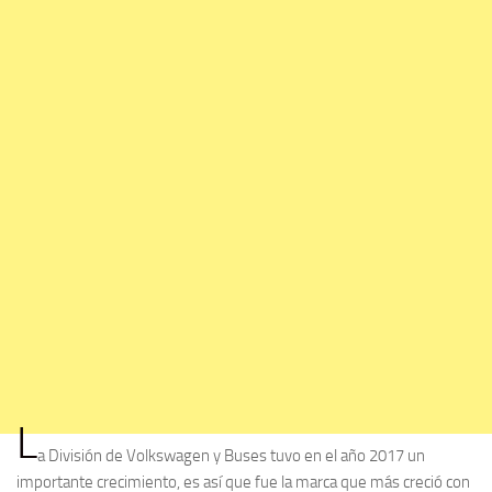
L
a División de Volkswagen y Buses tuvo en el año 2017 un
importante crecimiento, es así que fue la marca que más creció con