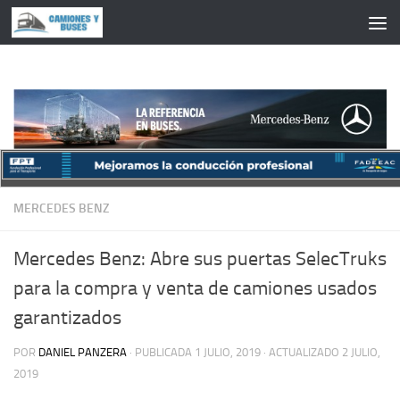
Saltar al contenido
MERCEDES BENZ
Mercedes Benz: Abre sus puertas SelecTruks
para la compra y venta de camiones usados
garantizados
POR
DANIEL PANZERA
· PUBLICADA
1 JULIO, 2019
· ACTUALIZADO
2 JULIO,
2019