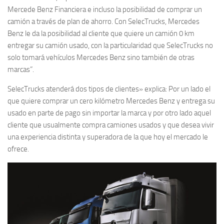
Mercede Benz Financiera e incluso la posibilidad de comprar un
camión a través de plan de ahorro. Con SelecTrucks, Mercedes
Benz le da la posibilidad al cliente que quiere un camión 0 km
entregar su camión usado, con la particularidad que SelecTrucks no
solo tomará vehículos Mercedes Benz sino también de otras
marcas”.
SelecTrucks atenderá dos tipos de clientes» explica: Por un lado el
que quiere comprar un cero kilómetro Mercedes Benz y entrega su
usado en parte de pago sin importar la marca y por otro lado aquel
cliente que usualmente compra camiones usados y que desea vivir
una experiencia distinta y superadora de la que hoy el mercado le
ofrece.