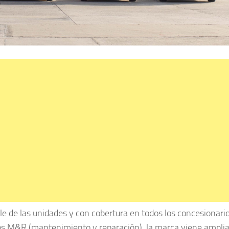
le de las unidades y con cobertura en todos los concesionari
tratos M&R (mantenimiento y reparación), la marca viene ampli