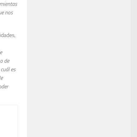
amientas
ue nos
idades,
e
mo de
 cuál es
le
oder