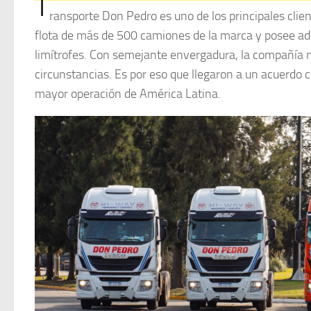
T
ransporte Don Pedro es uno de los principales clie
flota de más de 500 camiones de la marca y posee ad
limítrofes. Con semejante envergadura, la compañía n
circunstancias. Es por eso que llegaron a un acuerdo 
mayor operación de América Latina.