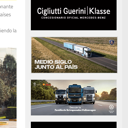
ionante
aíses
iendo la