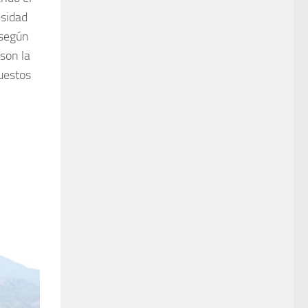
esidad
 según
 son la
puestos