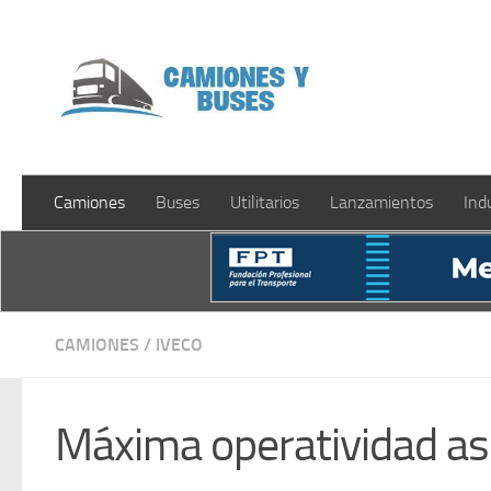
Saltar al contenido
Camiones
Buses
Utilitarios
Lanzamientos
Ind
CAMIONES
/
IVECO
Máxima operatividad as