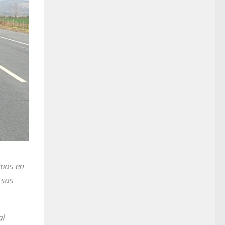
amos en
 sus
al