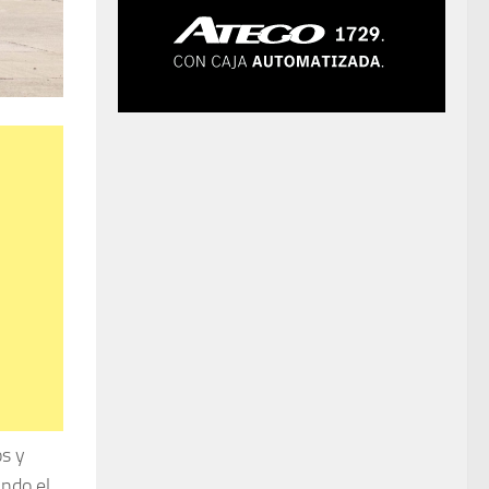
os y
ando el