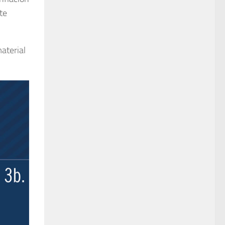
te
aterial