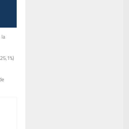
 la
+25,1%)
de