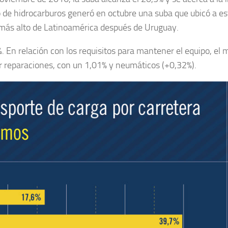
o de hidrocarburos generó en octubre una suba que ubicó a es
 más alto de Latinoamérica después de Uruguay.
 En relación con los requisitos para mantener el equipo, el m
r reparaciones, con un 1,01% y neumáticos (+0,32%).