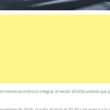
recimiento económico integral, el sector afronta valores que
viembre de 2016, la suba alcanza el 20,3% y se acerca a la i