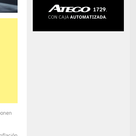
 ponen
nflación