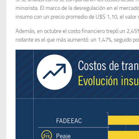
minorista. El marco de la desregulación en el mercad
insumo con un precio promedio de U$S 1,10, el valor
Además, en octubre el costo financiero trepó un 2,45%.
rodante es el que más aumentó: un 1,47%, seguido po