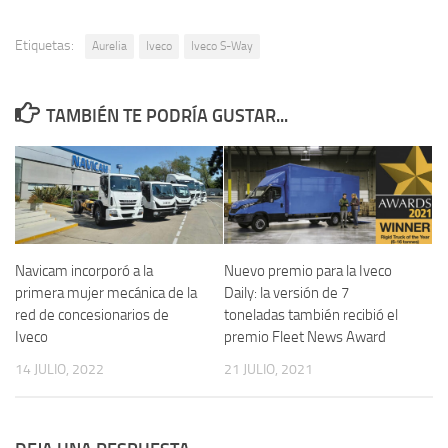
Etiquetas:
Aurelia
Iveco
Iveco S-Way
TAMBIÉN TE PODRÍA GUSTAR...
Navicam incorporó a la
Nuevo premio para la Iveco
primera mujer mecánica de la
Daily: la versión de 7
red de concesionarios de
toneladas también recibió el
Iveco
premio Fleet News Award
14 JULIO, 2022
21 JULIO, 2021