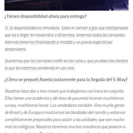
¿Tienen disponibilidad ahora para entrega?
Sí, la disponibilidad es inmediata. Salvo el camión a gas que está pensado
que va a llegar en noviembre o diciembre, tenemos todas las versiones.
Además tenemos financiación a medida y un precio especial por
lanzamiento.
Queremos que los camiones estén en las rutas y que prueben los clientes
lo que les estamos vendiendo en uso real.
¿Cómo se preparó Aurelia justamente para la llegada del S-Way?
Nosotros hace dos o tres meses que trabajamos con Iveco en conjunto.
Ellos tienen una academia y del área de posventa hicieron muchísimos
cursos, muchísimas horas. Los vendedores también. Vino mucha gente
de Brasil y de Europa a mostrarnos las bondades del camión y estamos
completamente preparados para asistir a las unidades, que son mucho
más tecnológicas. Nosotros tenemos muchos mecánicos que pasaron a