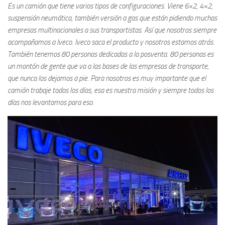
Es un camión que tiene varios tipos de configuraciones. Viene 6×2, 4×2,
suspensión neumática, también versión a gas que están pidiendo muchas
empresas multinacionales a sus transportistas. Así que nosotros siempre
acompañamos a Iveco. Iveco saca el producto y nosotros estamos atrás.
También tenemos 80 personas dedicadas a la posventa. 80 personas es
un montón de gente que va a las bases de las empresas de transporte,
que nunca los dejamos a pie. Para nosotros es muy importante que el
camión trabaje todos los días, esa es nuestra misión y siempre todos los
días nos levantamos para eso.