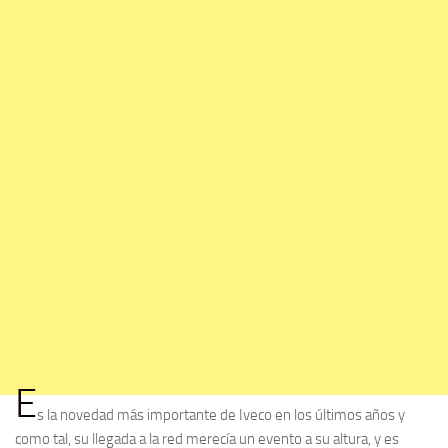
E
s la novedad más importante de Iveco en los últimos años y
como tal, su llegada a la red merecía un evento a su altura, y es