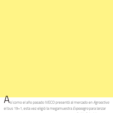
A
sí como el año pasado IVECO presentó al mercado en
Agroactiva
el bus 19+1, esta vez eligió la megamuestra
Expaoagro
para lanzar