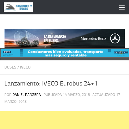
Saltar al contenido
BUSES
/
IVECO
Lanzamiento: IVECO Eurobus 24+1
POR
DANIEL PANZERA
· PUBLICADA
14 MARZO, 2018
· ACTUALIZADO
17
MARZO, 2018