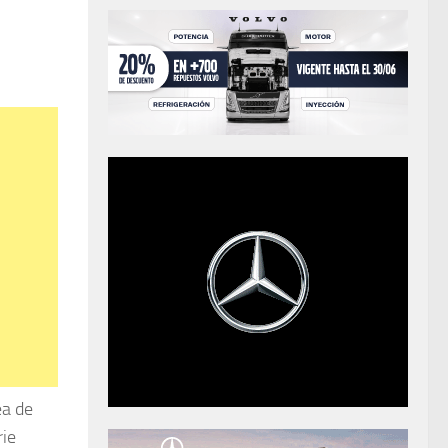
ea de
rie