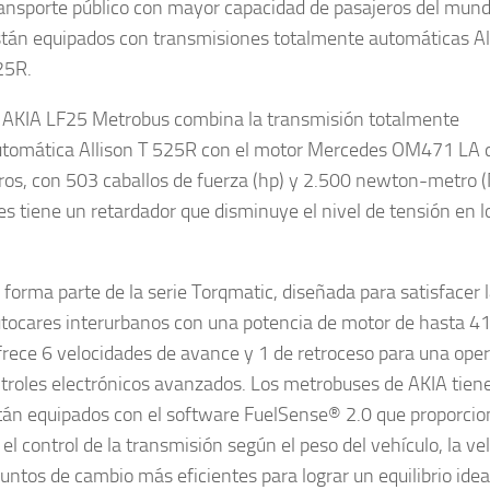
ansporte público con mayor capacidad de pasajeros del mund
tán equipados con transmisiones totalmente automáticas Al
25R.
 AKIA LF25 Metrobus combina la transmisión totalmente
tomática Allison T 525R con el motor Mercedes OM471 LA 
tros, con 503 caballos de fuerza (hp) y 2.500 newton-metro 
s tiene un retardador que disminuye el nivel de tensión en l
orma parte de la serie Torqmatic, diseñada para satisfacer 
utocares interurbanos con una potencia de motor de hasta 4
frece 6 velocidades de avance y 1 de retroceso para una ope
ntroles electrónicos avanzados. Los metrobuses de AKIA tien
stán equipados con el software FuelSense® 2.0 que proporcio
l control de la transmisión según el peso del vehículo, la ve
 puntos de cambio más eficientes para lograr un equilibrio idea