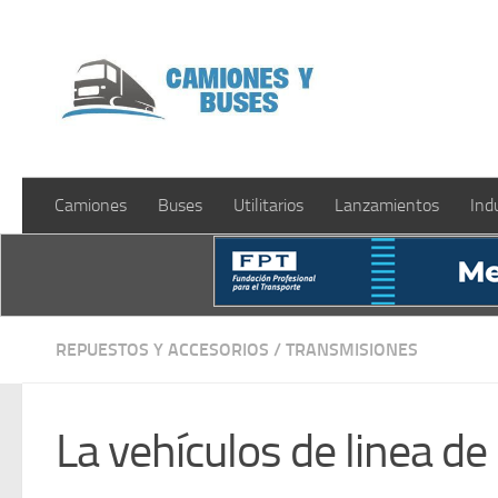
Saltar al contenido
Camiones
Buses
Utilitarios
Lanzamientos
Ind
REPUESTOS Y ACCESORIOS
/
TRANSMISIONES
La vehículos de linea d