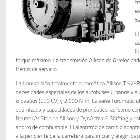
tr
es
5
El
au
li
torque máximo. La transmisión Allison de 6 velocidade
frenos de servicio.
La transmisión totalmente automática Allison T 525R f
necesidades especiales de los autobuses urbanos y a
kilovatios (550 CV) y 2.600 N⋅m. La serie Torqmatic o
optimizada y capacidades de pronóstico, así como co
Neutral At Stop de Allison y DynActive® Shifting y e
ahorro de combustible. El algoritmo de cambio adapta e
y la pendiente de la carretera para iniciar y elegir los