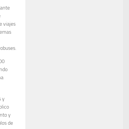
iante
e
e viajes
stemas
robuses.
000
ando
na
s y
blico
nto y
los de