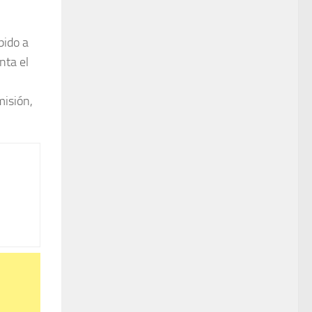
bido a
nta el
misión,