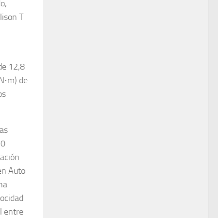
o,
lison T
de 12,8
(N⋅m) de
os
las
10
ración
en Auto
na
locidad
l entre