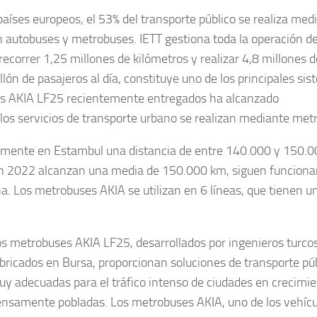
aíses europeos, el 53% del transporte público se realiza med
an autobuses y metrobuses. IETT gestiona toda la operación d
correr 1,25 millones de kilómetros y realizar 4,8 millones d
llón de pasajeros al día, constituye uno de los principales si
ses AKIA LF25 recientemente entregados ha alcanzado
los servicios de transporte urbano se realizan mediante met
ualmente en Estambul una distancia de entre 140.000 y 150.
 en 2022 alcanzan una media de 150.000 km, siguen funcion
a. Los metrobuses AKIA se utilizan en 6 líneas, que tienen u
s metrobuses AKIA LF25, desarrollados por ingenieros turco
bricados en Bursa, proporcionan soluciones de transporte pú
y adecuadas para el tráfico intenso de ciudades en crecimie
nsamente pobladas. Los metrobuses AKIA, uno de los vehícu