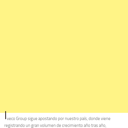
I
veco Group sigue apostando por nuestro país, donde viene
registrando un gran volumen de crecimiento año tras año,