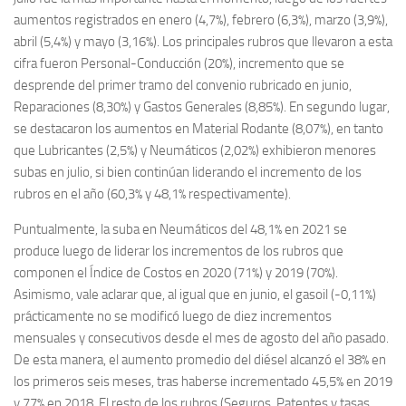
aumentos registrados en enero (4,7%), febrero (6,3%), marzo (3,9%),
abril (5,4%) y mayo (3,16%). Los principales rubros que llevaron a esta
cifra fueron Personal-Conducción (20%), incremento que se
desprende del primer tramo del convenio rubricado en junio,
Reparaciones (8,30%) y Gastos Generales (8,85%). En segundo lugar,
se destacaron los aumentos en Material Rodante (8,07%), en tanto
que Lubricantes (2,5%) y Neumáticos (2,02%) exhibieron menores
subas en julio, si bien continúan liderando el incremento de los
rubros en el año (60,3% y 48,1% respectivamente).
Puntualmente, la suba en Neumáticos del 48,1% en 2021 se
produce luego de liderar los incrementos de los rubros que
componen el Índice de Costos en 2020 (71%) y 2019 (70%).
Asimismo, vale aclarar que, al igual que en junio, el gasoil (-0,11%)
prácticamente no se modificó luego de diez incrementos
mensuales y consecutivos desde el mes de agosto del año pasado.
De esta manera, el aumento promedio del diésel alcanzó el 38% en
los primeros seis meses, tras haberse incrementado 45,5% en 2019
y 77% en 2018. El resto de los rubros (Seguros, Patentes y tasas,