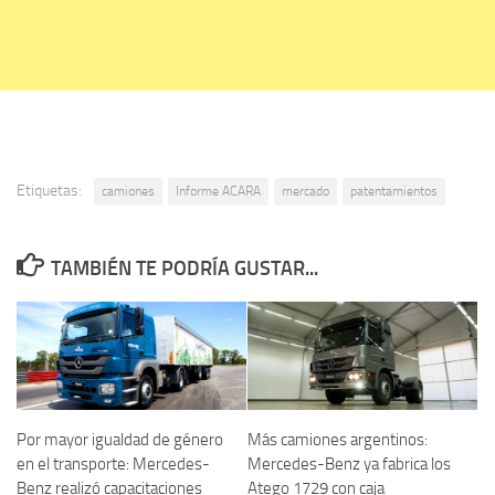
Etiquetas:
camiones
Informe ACARA
mercado
patentamientos
TAMBIÉN TE PODRÍA GUSTAR...
Por mayor igualdad de género
Más camiones argentinos:
en el transporte: Mercedes-
Mercedes-Benz ya fabrica los
Benz realizó capacitaciones
Atego 1729 con caja