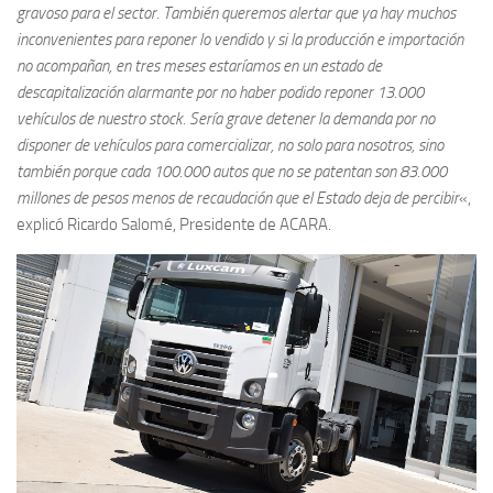
gravoso para el sector. También queremos alertar que ya hay muchos
inconvenientes para reponer lo vendido y si la producción e importación
no acompañan, en tres meses estaríamos en un estado de
descapitalización alarmante por no haber podido reponer 13.000
vehículos de nuestro stock. Sería grave detener la demanda por no
disponer de vehículos para comercializar, no solo para nosotros, sino
también porque cada 100.000 autos que no se patentan son 83.000
millones de pesos menos de recaudación que el Estado deja de percibir
«,
explicó Ricardo Salomé, Presidente de ACARA.