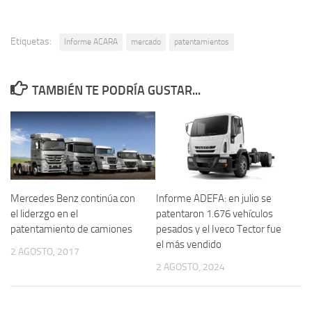
Etiquetas:
Informe ACARA
mercado
patentamientos
TAMBIÉN TE PODRÍA GUSTAR...
Mercedes Benz continúa con
Informe ADEFA: en julio se
el liderzgo en el
patentaron 1.676 vehículos
patentamiento de camiones
pesados y el Iveco Tector fue
el más vendido
2 AGOSTO, 2017
2 AGOSTO, 2024