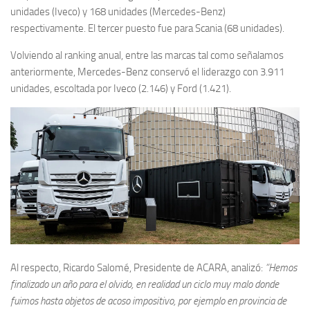
unidades (Iveco) y 168 unidades (Mercedes-Benz)
respectivamente. El tercer puesto fue para Scania (68 unidades).
Volviendo al ranking anual, entre las marcas tal como señalamos
anteriormente, Mercedes-Benz conservó el liderazgo con 3.911
unidades, escoltada por Iveco (2.146) y Ford (1.421).
Al respecto, Ricardo Salomé, Presidente de ACARA, analizó:
“Hemos
finalizado un año para el olvido, en realidad un ciclo muy malo donde
fuimos hasta objetos de acoso impositivo, por ejemplo en provincia de