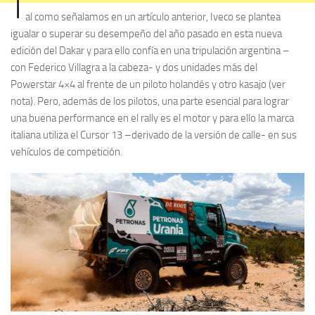
T
al como señalamos en un artículo anterior, Iveco se plantea
igualar o superar su desempeño del año pasado en esta nueva
edición del Dakar y para ello confía en una tripulación argentina –
con Federico Villagra a la cabeza- y dos unidades más del
Powerstar 4×4 al frente de un piloto holandés y otro kasajo (ver
nota). Pero, además de los pilotos, una parte esencial para lograr
una buena performance en el rally es el motor y para ello la marca
italiana utiliza el Cursor 13 –derivado de la versión de calle- en sus
vehículos de competición.