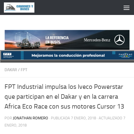
Saltar al contenido
DAKAR
/
FPT
FPT Industrial impulsa los Iveco Powerstar
que participan en el Dakar y en la carrera
Africa Eco Race con sus motores Cursor 13
POR
JONATHAN ROMERO
· PUBLICADA
7 ENERO, 2018
· ACTUALIZADO
7
ENERO, 2018